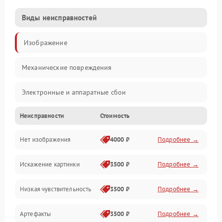
Виды неисправностей
Изображение
Механические повреждения
Электронные и аппаратные сбои
Неисправности
Стоимость
Неисправности сенсора и оптики
Нет изображения
4000 ₽
Подробнее →
Программные ошибки
Искажение картинки
3500 ₽
Подробнее →
Электропитание
Низкая чувствительность
3500 ₽
Подробнее →
Измерения
Артефакты
3500 ₽
Подробнее →
Матрица