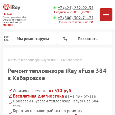
+7 (421) 252-92-35
Ежедневно, с 10:00 до 20:00
FIX-IRAY
+7 (800) 302-71-75
Ремонт устройств iRay
Специализированный
Звонок бесплатный по РФ
cервисный центр г.
Хабаровск
Мы ремонтируем
Позвонить
овске
Ремонт тепловизора iRay xFuse 384 в Хабаровске
Ремонт тепловизора iRay xFuse 384
в Хабаровске
Ремонт тепловизионных прицелов iRay
Ремонт оптических прицелов iRay
Ремонт коллиматорных прицелов iRay
от 510 руб.
Стоимость ремонта
Бесплатная диагностика
даже при отказе
Привезем и увезем тепловизор iRay xFuse 384
сами
Гарантия на наши работы по ремонту