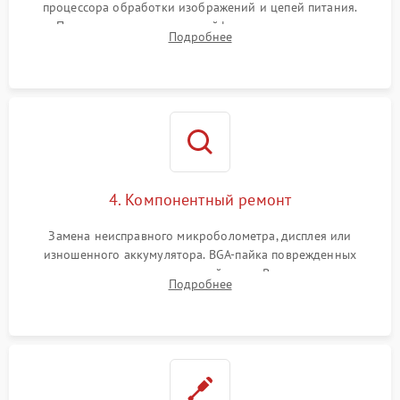
процессора обработки изображений и цепей питания.
Проверка целостности шлейфов, модуля памяти и
Подробнее
интерфейсов связи. Выявление сгоревших SMD-компонентов
на плате.
4. Компонентный ремонт
Замена неисправного микроболометра, дисплея или
изношенного аккумулятора. BGA-пайка поврежденных
контроллеров на материнской плате. Восстановление
Подробнее
разъемов и кнопок, замена поврежденных элементов
корпуса.