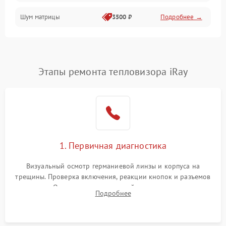
Шум матрицы
3500 ₽
Подробнее →
Проблемы питания
Температурные проблемы
Сбои коммуникаций и интерфейсов
Этапы ремонта тепловизора iRay
Программные сбои
Проблемы с объективом
1. Первичная диагностика
Экран (дисплей)
Визуальный осмотр германиевой линзы и корпуса на
трещины. Проверка включения, реакции кнопок и разъемов
зарядки. Оценка вывода тепловой сигнатуры на экран,
Подробнее
проверка базовых функций и считывание системных
ошибок.