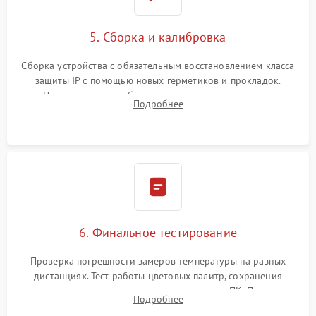
5. Сборка и калибровка
Сборка устройства с обязательным восстановлением класса
защиты IP с помощью новых герметиков и прокладок.
Программная калибровка матрицы по эталонному
Подробнее
абсолютно черному телу для точного измерения температур.
6. Финальное тестирование
Проверка погрешности замеров температуры на разных
дистанциях. Тест работы цветовых палитр, сохранения
термограмм в память и передачи данных на ПК. Проверка
Подробнее
автономности работы и итоговый контроль качества.