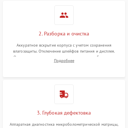
2. Разборка и очистка
Аккуратное вскрытие корпуса с учетом сохранения
влагозащиты. Отключение шлейфов питания и дисплея.
Очистка внутренних плат от окислов и пыли. Бережная
Подробнее
обработка германиевого объектива специализированными
растворами.
3. Глубокая дефектовка
Аппаратная диагностика микроболометрической матрицы,