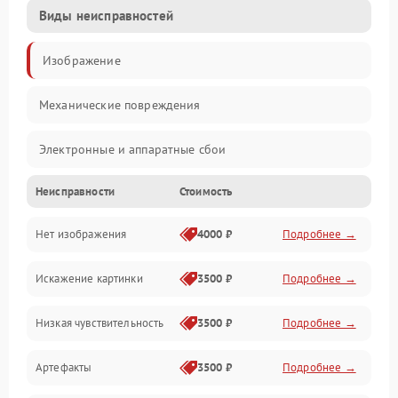
Виды неисправностей
Изображение
Механические повреждения
Электронные и аппаратные сбои
Неисправности
Стоимость
Неисправности сенсора и оптики
Нет изображения
4000 ₽
Подробнее →
Программные ошибки
Искажение картинки
3500 ₽
Подробнее →
Электропитание
Низкая чувствительность
3500 ₽
Подробнее →
Измерения
Артефакты
3500 ₽
Подробнее →
Матрица