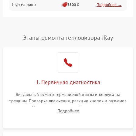
Шум матрицы
3500 ₽
Подробнее →
Проблемы питания
Температурные проблемы
Сбои коммуникаций и интерфейсов
Этапы ремонта тепловизора iRay
Программные сбои
Проблемы с объективом
1. Первичная диагностика
Экран (дисплей)
Визуальный осмотр германиевой линзы и корпуса на
трещины. Проверка включения, реакции кнопок и разъемов
зарядки. Оценка вывода тепловой сигнатуры на экран,
Подробнее
проверка базовых функций и считывание системных
ошибок.