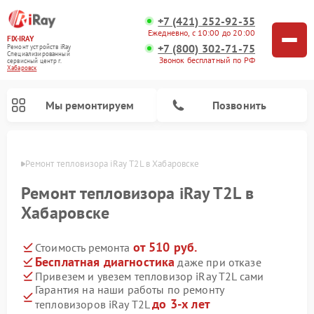
+7 (421) 252-92-35
Ежедневно, с 10:00 до 20:00
FIX-IRAY
+7 (800) 302-71-75
Ремонт устройств iRay
Специализированный
Звонок бесплатный по РФ
cервисный центр г.
Хабаровск
Мы ремонтируем
Позвонить
овске
Ремонт тепловизора iRay T2L в Хабаровске
Ремонт тепловизора iRay T2L в
Хабаровске
Ремонт тепловизионных прицелов iRay
Ремонт оптических прицелов iRay
Ремонт коллиматорных прицелов iRay
от 510 руб.
Стоимость ремонта
Бесплатная диагностика
даже при отказе
Привезем и увезем тепловизор iRay T2L сами
Гарантия на наши работы по ремонту
до 3-х лет
тепловизоров iRay T2L