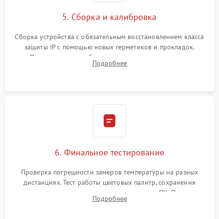
5. Сборка и калибровка
Сборка устройства с обязательным восстановлением класса
защиты IP с помощью новых герметиков и прокладок.
Программная калибровка матрицы по эталонному
Подробнее
абсолютно черному телу для точного измерения температур.
6. Финальное тестирование
Проверка погрешности замеров температуры на разных
дистанциях. Тест работы цветовых палитр, сохранения
термограмм в память и передачи данных на ПК. Проверка
Подробнее
автономности работы и итоговый контроль качества.