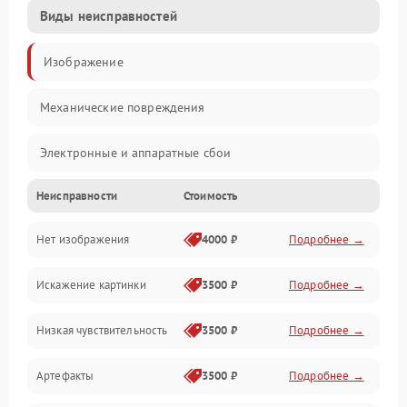
Виды неисправностей
Изображение
Механические повреждения
Электронные и аппаратные сбои
Неисправности
Стоимость
Неисправности сенсора и оптики
Нет изображения
4000 ₽
Подробнее →
Программные ошибки
Искажение картинки
3500 ₽
Подробнее →
Электропитание
Низкая чувствительность
3500 ₽
Подробнее →
Измерения
Артефакты
3500 ₽
Подробнее →
Матрица