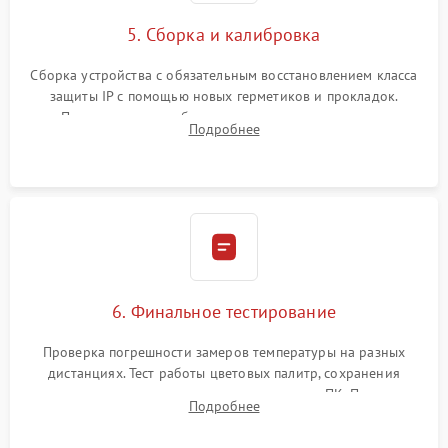
5. Сборка и калибровка
Сборка устройства с обязательным восстановлением класса
защиты IP с помощью новых герметиков и прокладок.
Программная калибровка матрицы по эталонному
Подробнее
абсолютно черному телу для точного измерения температур.
6. Финальное тестирование
Проверка погрешности замеров температуры на разных
дистанциях. Тест работы цветовых палитр, сохранения
термограмм в память и передачи данных на ПК. Проверка
Подробнее
автономности работы и итоговый контроль качества.