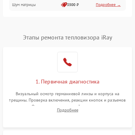
Шум матрицы
3500 ₽
Подробнее →
Проблемы питания
Температурные проблемы
Сбои коммуникаций и интерфейсов
Этапы ремонта тепловизора iRay
Программные сбои
Проблемы с объективом
1. Первичная диагностика
Экран (дисплей)
Визуальный осмотр германиевой линзы и корпуса на
трещины. Проверка включения, реакции кнопок и разъемов
зарядки. Оценка вывода тепловой сигнатуры на экран,
Подробнее
проверка базовых функций и считывание системных
ошибок.