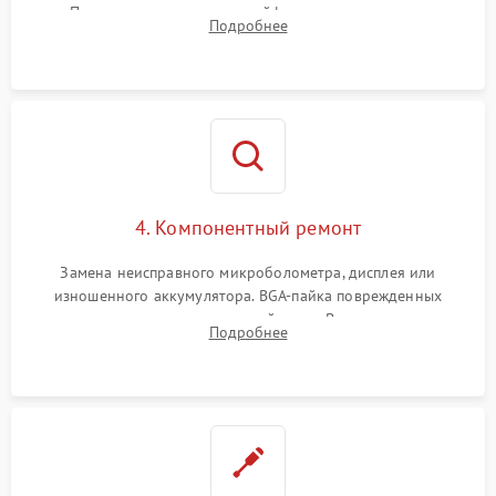
Проверка целостности шлейфов, модуля памяти и
Подробнее
интерфейсов связи. Выявление сгоревших SMD-компонентов
на плате.
4. Компонентный ремонт
Замена неисправного микроболометра, дисплея или
изношенного аккумулятора. BGA-пайка поврежденных
контроллеров на материнской плате. Восстановление
Подробнее
разъемов и кнопок, замена поврежденных элементов
корпуса.