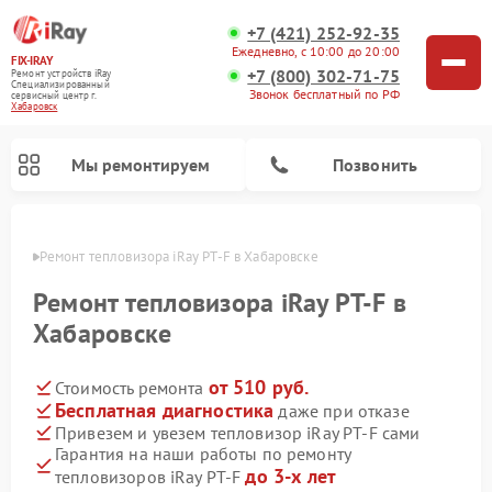
+7 (421) 252-92-35
Ежедневно, с 10:00 до 20:00
FIX-IRAY
+7 (800) 302-71-75
Ремонт устройств iRay
Специализированный
Звонок бесплатный по РФ
cервисный центр г.
Хабаровск
Мы ремонтируем
Позвонить
овске
Ремонт тепловизора iRay PT-F в Хабаровске
Ремонт тепловизора iRay PT-F в
Хабаровске
Ремонт тепловизионных прицелов iRay
Ремонт оптических прицелов iRay
Ремонт коллиматорных прицелов iRay
от 510 руб.
Стоимость ремонта
Бесплатная диагностика
даже при отказе
Привезем и увезем тепловизор iRay PT-F сами
Гарантия на наши работы по ремонту
до 3-х лет
тепловизоров iRay PT-F