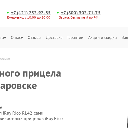
+7 (421) 252-92-35
+7 (800) 302-71-75
Ежедневно, с 10:00 до 20:00
Звонок бесплатный по РФ
ны
О нас
Отзывы
Доставка
Гарантии
Акции и скидки
Зая
ровске
ного прицела
баровске
е
 iRay Rico RL42 сами
овизионных прицелов iRay Rico