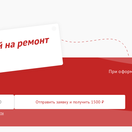
й на ремонт
При оформл
Отправить заявку и получить 1500 ₽
сти