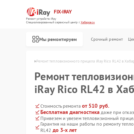
FIX-IRAY
Ремонт устройств iRay
Специализированный cервисный центр г.
Хабаровск
Мы ремонтируем
Срочный ремонт
Це
 iRay в Хабаровске
Ремонт тепловизионного прицела iRay Rico RL42 в Хаба
Ремонт тепловизион
Ремонт оптических прицелов iRay
Ремонт коллиматорных прицелов iRay
iRay Rico RL42 в Ха
от 510 руб.
Стоимость ремонта
Бесплатная диагностика
даже при отказ
Привезем и увезем тепловизионный прицел
Гарантия на наши работы по ремонту тепл
до 3-х лет
RL42