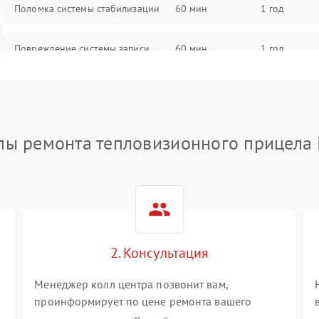
Поломка системы стабилизации
60 мин
1 год
Повреждение системы записи
60 мин
1 год
Неисправность системы Wi-Fi
60 мин
1 год
Поломка системы GPS
60 мин
1 год
пы ремонта тепловизионного прицела 
Повреждение системы защиты от
60 мин
1 год
перегрузок
Неисправность системы
60 мин
1 год
автоматического отключения
2. Консультация
Поломка системы защиты от
60 мин
1 год
короткого замыкания
Менеджер колл центра позвонит вам,
проинформирует по цене ремонта вашего
тепловизионного прицела а также ответит на