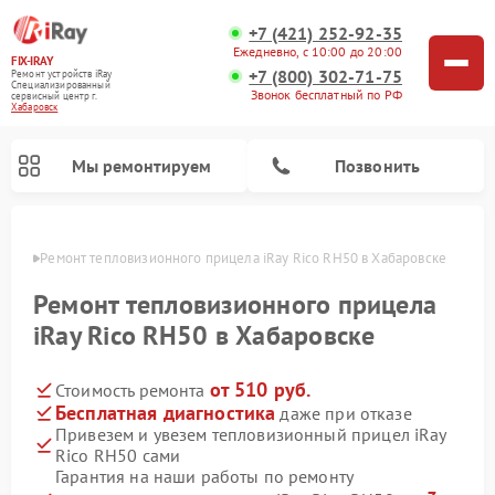
+7 (421) 252-92-35
Ежедневно, с 10:00 до 20:00
FIX-IRAY
+7 (800) 302-71-75
Ремонт устройств iRay
Специализированный
Звонок бесплатный по РФ
cервисный центр г.
Хабаровск
Мы ремонтируем
Позвонить
овске
Ремонт тепловизионного прицела iRay Rico RH50 в Хабаровске
Ремонт тепловизионного прицела
iRay Rico RH50 в Хабаровске
Ремонт оптических прицелов iRay
Ремонт коллиматорных прицелов iRay
от 510 руб.
Стоимость ремонта
Бесплатная диагностика
даже при отказе
Привезем и увезем тепловизионный прицел iRay
Rico RH50 сами
Гарантия на наши работы по ремонту