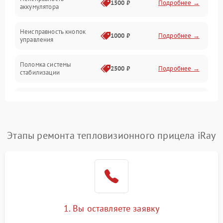
1500 ₽
Подробнее →
аккумулятора
Оптика
Неисправность кнопок
1000 ₽
Подробнее →
управления
Поломка системы
2500 ₽
Подробнее →
стабилизации
Повреждение системы
2500 ₽
Подробнее →
записи
Неисправность системы
Этапы ремонта тепловизионного прицела iRay
1500 ₽
Подробнее →
Wi-Fi
Поломка системы GPS
2000 ₽
Подробнее →
Повреждение системы
1500 ₽
Подробнее →
защиты от перегрузок
1. Вы оставляете заявку
Неисправность системы