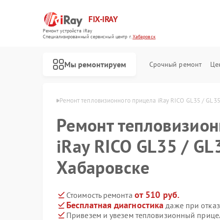
FIX-IRAY
Ремонт устройств iRay
Специализированный cервисный центр г.
Хабаровск
Мы ремонтируем
Срочный ремонт
Це
 iRay в Хабаровске
Ремонт тепловизионного прицела iRay RICO GL35 / GL35
Ремонт тепловизион
Ремонт оптических прицелов iRay
Ремонт коллиматорных прицелов iRay
iRay RICO GL35 / GL
Хабаровске
от 510 руб.
Стоимость ремонта
Бесплатная диагностика
даже при отказ
Привезем и увезем тепловизионный прицел