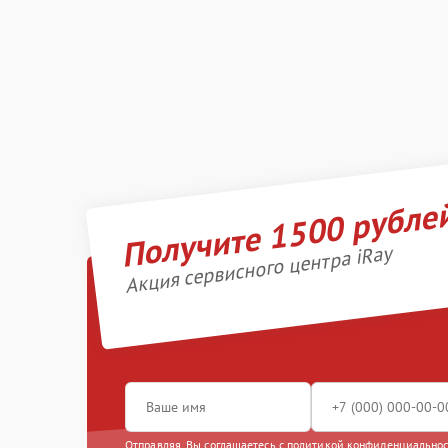
Получите 1500 рубле
Акция сервисного центра iRay
Отправляя, Вы соглашаетесь с
политикой конфиденциально