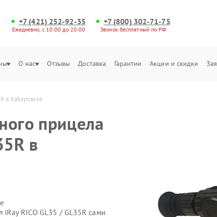
+7 (421) 252-92-35
+7 (800) 302-71-75
Ежедневно, с 10:00 до 20:00
Звонок бесплатный по РФ
ны
О нас
Отзывы
Доставка
Гарантии
Акции и скидки
Зая
R в Хабаровске
ного прицела
35R в
е
 iRay RICO GL35 / GL35R сами