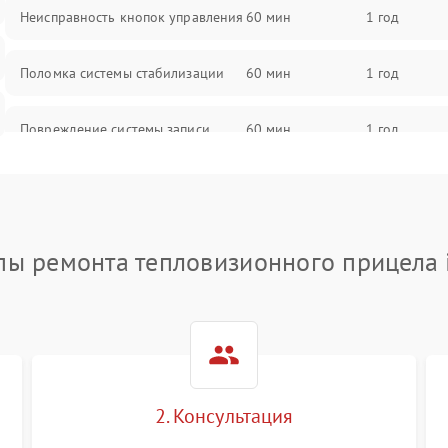
Неисправность кнопок управления
60 мин
1 год
Поломка системы стабилизации
60 мин
1 год
Повреждение системы записи
60 мин
1 год
Неисправность системы Wi-Fi
60 мин
1 год
Поломка системы GPS
60 мин
1 год
пы ремонта тепловизионного прицела 
Повреждение системы защиты от
60 мин
1 год
перегрузок
Неисправность системы
60 мин
1 год
автоматического отключения
2. Консультация
Поломка системы защиты от