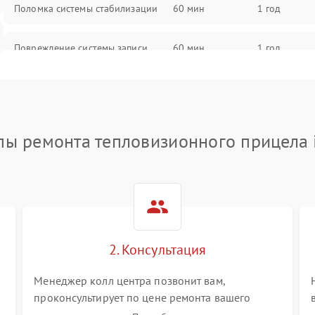
Поломка системы стабилизации
60 мин
1 год
Повреждение системы записи
60 мин
1 год
Неисправность системы Wi-Fi
60 мин
1 год
Поломка системы GPS
60 мин
1 год
пы ремонта тепловизионного прицела 
Повреждение системы защиты от
60 мин
1 год
перегрузок
Неисправность системы
60 мин
1 год
автоматического отключения
2. Консультация
Поломка системы защиты от
60 мин
1 год
короткого замыкания
Менеджер колл центра позвонит вам,
проконсультирует по цене ремонта вашего
тепловизионного прицела а также ответит на