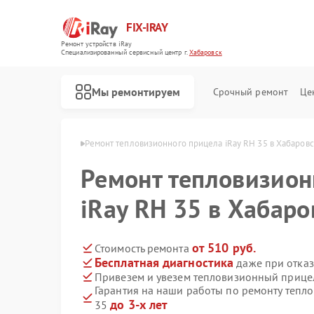
FIX-IRAY
Ремонт устройств iRay
Специализированный cервисный центр г.
Хабаровск
Мы ремонтируем
Срочный ремонт
Це
 iRay в Хабаровске
Ремонт тепловизионного прицела iRay RH 35 в Хабаров
Ремонт тепловизион
Ремонт оптических прицелов iRay
Ремонт коллиматорных прицелов iRay
iRay RH 35 в Хабаро
от 510 руб.
Стоимость ремонта
Бесплатная диагностика
даже при отказ
Привезем и увезем тепловизионный прицел
Гарантия на наши работы по ремонту тепл
до 3-х лет
35