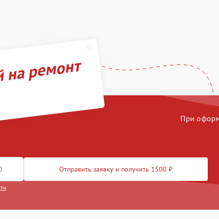
й на ремонт
При оформл
Отправить заявку и получить 1500 ₽
сти