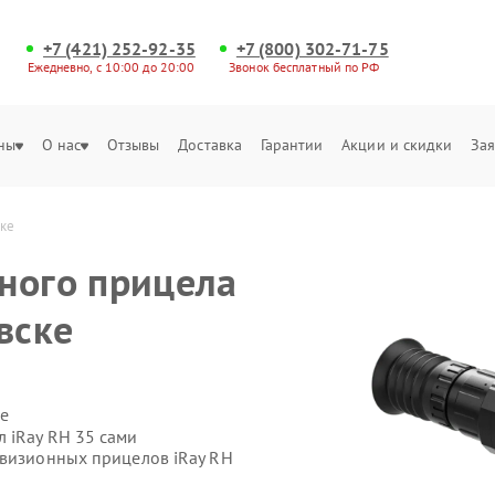
+7 (421) 252-92-35
+7 (800) 302-71-75
Ежедневно, с 10:00 до 20:00
Звонок бесплатный по РФ
ны
О нас
Отзывы
Доставка
Гарантии
Акции и скидки
Зая
ске
ного прицела
вске
е
 iRay RH 35 сами
овизионных прицелов iRay RH