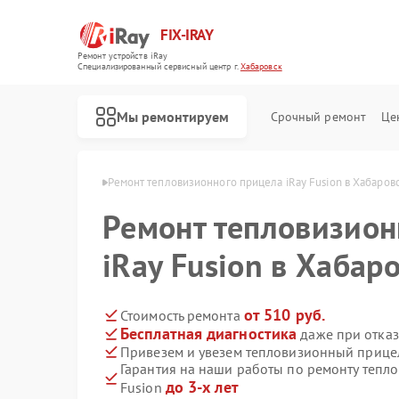
FIX-IRAY
Ремонт устройств iRay
Специализированный cервисный центр г.
Хабаровск
Мы ремонтируем
Срочный ремонт
Це
 iRay в Хабаровске
Ремонт тепловизионного прицела iRay Fusion в Хабаров
Ремонт тепловизион
Ремонт оптических прицелов iRay
Ремонт коллиматорных прицелов iRay
iRay Fusion в Хабар
от 510 руб.
Стоимость ремонта
Бесплатная диагностика
даже при отказ
Привезем и увезем тепловизионный прицел
Гарантия на наши работы по ремонту тепл
до 3-х лет
Fusion