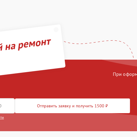
й на ремонт
При оформл
Отправить заявку и получить 1500 ₽
сти