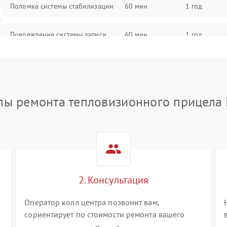
Поломка системы стабилизации
60 мин
1 год
Повреждение системы записи
60 мин
1 год
Неисправность системы Wi-Fi
60 мин
1 год
Поломка системы GPS
60 мин
1 год
пы ремонта тепловизионного прицела 
Повреждение системы защиты от
60 мин
1 год
перегрузок
Неисправность системы
60 мин
1 год
автоматического отключения
2. Консультация
Поломка системы защиты от
60 мин
1 год
короткого замыкания
Оператор колл центра позвонит вам,
сориентирует по стоимости ремонта вашего
тепловизионного прицела а также ответит на