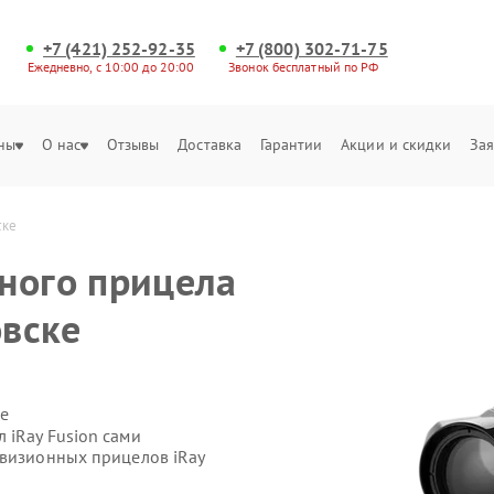
+7 (421) 252-92-35
+7 (800) 302-71-75
Ежедневно, с 10:00 до 20:00
Звонок бесплатный по РФ
ны
О нас
Отзывы
Доставка
Гарантии
Акции и скидки
Зая
ске
ного прицела
овске
е
 iRay Fusion сами
овизионных прицелов iRay