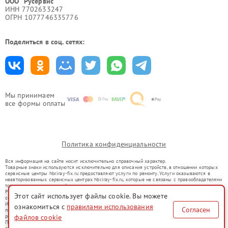
ООО "Русервис"
ИНН 7702633247
ОГРН 1077746335776
Поделиться в соц. сетях:
Мы принимаем
все формы оплаты
Политика конфиденциальности
Вся информация на сайте носит исключительно справочный характер.
Товарные знаки используются исключительно для описания устройств, в отношении которых
сервисные центры hbr.iray-fix.ru предоставляют услуги по ремонту. Услуги оказываются в
неавторизованных сервисных центрах hbr.iray-fix.ru, которые не связаны с правообладателями
товарных знаков или их официальными представителями.
Ремонт осуществляется для устройств, уже введенных в гражданский оборот в соответствии
Этот сайт использует файлы cookie. Вы можете
со статьей 1487 ГК РФ.
Использование товарных знаков не преследует цели индивидуализации услуг или введения
ознакомиться с
правилами использования
Согласен
потребителей в заблуждение, а служит для информирования о предоставляемых услугах по
ремонту техники указанных брендов.
файлов cookie
Представленная на сайте информация не является публичной офертой, определяемой