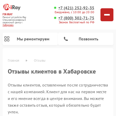
+7 (421) 252-92-35
Ежедневно, с 10:00 до 20:00
FIX-IRAY
+7 (800) 302-71-75
Ремонт устройств iRay
Специализированный
Звонок бесплатный по РФ
cервисный центр г.
Хабаровск
Мы ремонтируем
Позвонить
Главная
Отзывы
Отзывы клиентов в Хабаровске
Ремонт тепловизионных прицелов iRay
Ремонт оптических прицелов iRay
Ремонт коллиматорных прицелов iRay
Отзывы клиентов, оставленные после сотрудничества
с нашей компанией. Клиент для нас на первом месте
и его мнение всегда в центре внимания. Вы можете
также оставить отзыв, который обязательно будет
учтен.