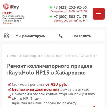
+7 (421) 252-92-35
Ежедневно, с 10:00 до 20:00
FIX-IRAY
+7 (800) 302-71-75
Ремонт устройств iRay
Специализированный
Звонок бесплатный по РФ
cервисный центр г.
Хабаровск
Мы ремонтируем
Позвонить
овске
Ремонт коллиматорного прицела iRay xHolo HP13 в Хабаровске
Ремонт коллиматорного прицела
iRay xHolo HP13 в Хабаровске
Ремонт оптических прицелов iRay
Ремонт тепловизионных прицелов iRay
от 410 руб.
Стоимость ремонта
Бесплатная диагностика
даже при отказе
Привезем и увезем коллиматорный прицел iRay
xHolo HP13 сами
Гарантия на наши работы по ремонту