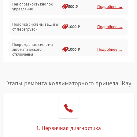
Неисправность кнопок
500 ₽
Подробнее →
управления
Прочие неисправности
Поломка системы защиты
Неисправность управления
1000 ₽
Подробнее →
от перегрузок
Повреждение системы
автоматического
1000 ₽
Подробнее →
отключения
Неисправность системы
защиты от короткого
1000 ₽
Подробнее →
замыкания
Этапы ремонта коллиматорного прицела iRay
Повреждение системы
1000 ₽
Подробнее →
защиты от перегрева
Неисправность системы
защиты от
1000 ₽
Подробнее →
перенапряжения
1. Первичная диагностика