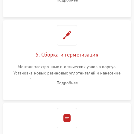
Подробнее
резьбовых элементов в механизме ввода поправок для
устранения люфтов и сбоев пристрелки.
5. Сборка и герметизация
Монтаж электронных и оптических узлов в корпус.
Установка новых резиновых уплотнителей и нанесение
герметика. Для закрытых коллиматоров — вакуумирование и
Подробнее
заполнение инертным газом для исключения запотевания
линзы при перепадах температур.