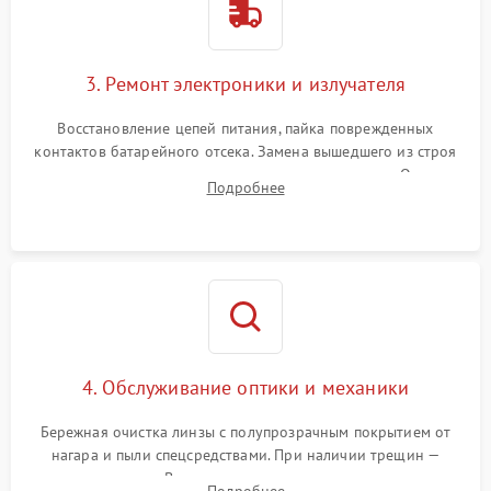
3. Ремонт электроники и излучателя
Восстановление цепей питания, пайка поврежденных
контактов батарейного отсека. Замена вышедшего из строя
светодиода или микросхемы управления яркостью. Очистка
Подробнее
платы от коррозии и нанесение защитного лака для
предотвращения замыканий.
4. Обслуживание оптики и механики
Бережная очистка линзы с полупрозрачным покрытием от
нагара и пыли спецсредствами. При наличии трещин —
замена стекла. Восстановление или замена пружин и