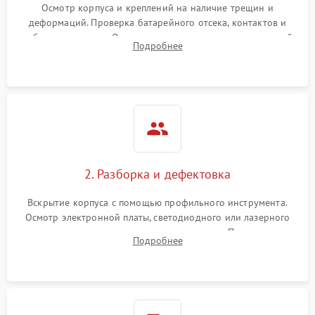
Неисправность системы
Осмотр корпуса и креплений на наличие трещин и
1000 ₽
Подробнее →
защиты от замыкания
деформаций. Проверка батарейного отсека, контактов и
работы излучателя. Оценка яркости и четкости прицельной
Подробнее
марки на разных режимах. Выявление проблем с
Повреждение системы
1000 ₽
Подробнее →
защиты от перегрузок
регулировкой поправок и целостностью линзы.
Неисправность системы
1000 ₽
Подробнее →
защиты от перегрева
Поломка системы защиты
1000 ₽
Подробнее →
от перенапряжения
2. Разборка и дефектовка
Поломка системы защиты
1000 ₽
Подробнее →
Вскрытие корпуса с помощью профильного инструмента.
от замыкания
Осмотр электронной платы, светодиодного или лазерного
излучателя, а также механизма выверки. Проверка
Подробнее
уплотнительных прокладок и выявление следов окисления
контактов или попадания влаги.