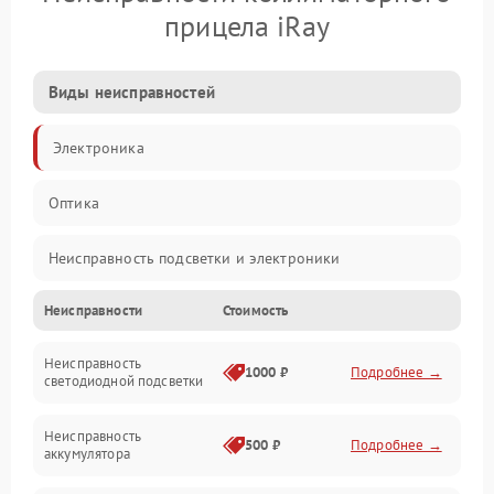
прицела iRay
Виды неисправностей
Электроника
Оптика
Неисправность подсветки и электроники
Неисправности
Стоимость
Неисправность изображения
Неисправность
Электропитание
1000 ₽
Подробнее →
светодиодной подсветки
Юстировка
Неисправность
500 ₽
Подробнее →
аккумулятора
Механические повреждения