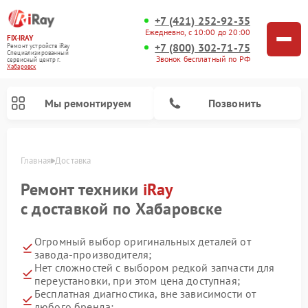
+7 (421) 252-92-35
Ежедневно, с 10:00 до 20:00
FIX-IRAY
+7 (800) 302-71-75
Ремонт устройств iRay
Специализированный
Звонок бесплатный по РФ
cервисный центр г.
Хабаровск
Мы ремонтируем
Позвонить
Главная
Доставка
Ремонт техники
iRay
с доставкой по Хабаровске
Ремонт тепловизионных прицелов iRay
Ремонт оптических прицелов iRay
Ремонт коллиматорных прицелов iRay
Огромный выбор оригинальных деталей от
завода-производителя;
Нет сложностей с выбором редкой запчасти для
переустановки, при этом цена доступная;
Бесплатная диагностика, вне зависимости от
любого бренда;