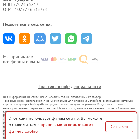
ИНН 7702633247
ОГРН 1077746335776
Поделиться в соц. сетях:
Мы принимаем
все формы оплаты
Политика конфиденциальности
Вся информация на сайте носит исключительно справочный характер.
Товарные знаки используются исключительно для описания устройств, в отношении которых
сервисные центры hbr.iray-fix.ru предоставляют услуги по ремонту. Услуги оказываются в
неавторизованных сервисных центрах hbr.iray-fix.ru, которые не связаны с правообладателями
товарных знаков или их официальными представителями.
Ремонт осуществляется для устройств, уже введенных в гражданский оборот в соответствии
Этот сайт использует файлы cookie. Вы можете
со статьей 1487 ГК РФ.
Использование товарных знаков не преследует цели индивидуализации услуг или введения
ознакомиться с
правилами использования
Согласен
потребителей в заблуждение, а служит для информирования о предоставляемых услугах по
ремонту техники указанных брендов.
файлов cookie
Представленная на сайте информация не является публичной офертой, определяемой
положениями Статьи 437(2) Гражданского кодекса РФ