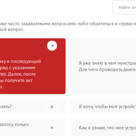
е часто задаваемыми вопросами, либо обратиться в сервисны
вой вопрос.
тику и последующий
Я уже знаю в чем неиспра
ряд с указанием
Для чего проводить диагн
во. Далее, после
ы получите акт
н.
лать?
Я хочу, чтобы мое устрой
валось только
Как я узнаю, что мое устр