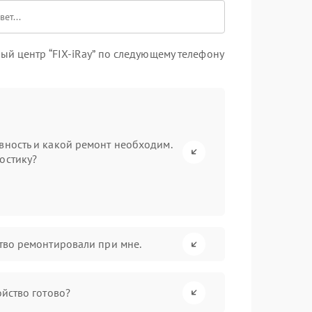
й центр “FIX-iRay” по следующему телефону
вность и какой ремонт необходим.
остику?
ство ремонтировали при мне.
ойство готово?