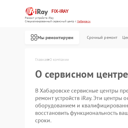
FIX-IRAY
Ремонт устройств iRay
Специализированный cервисный центр г.
Хабаровск
Мы ремонтируем
Срочный ремонт
Це
Главная
О компании
О сервисном центре
Ремонт оптических прицелов iRay
Ремонт коллиматорных прицелов iRay
Ремонт тепловизионных прицелов iRay
В Хабаровске сервисные центры пр
ремонт устройств iRay. Эти центры
оборудованием и квалифицированн
восстановить функциональность ваш
сроки.