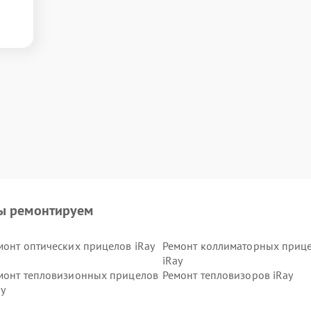
ы ремонтируем
монт оптических прицелов iRay
Ремонт коллиматорных приц
iRay
монт тепловизионных прицелов
Ремонт тепловизоров iRay
ay